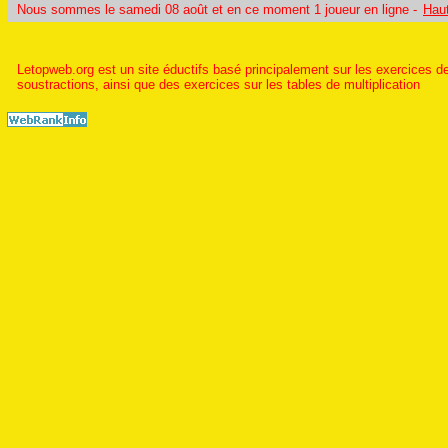
Nous sommes le samedi 08 août et en ce moment 1 joueur en ligne -
Hau
Letopweb.org est un site éductifs basé principalement sur les exercices de
soustractions, ainsi que des exercices sur les tables de multiplication