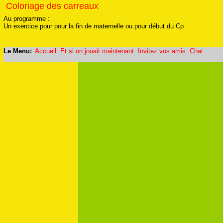
Coloriage des carreaux
Coloriage des carreaux
Au programme :
Un exercice pour pour la fin de maternelle ou pour début du Cp
Le Menu:
Accueil
Et si on jouait maintenant
Invitez vos amis
Chat