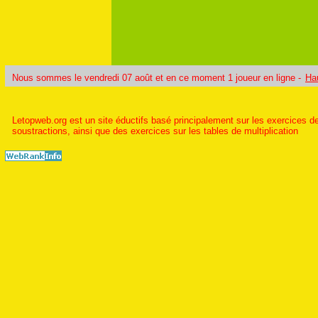
Nous sommes le vendredi 07 août et en ce moment 1 joueur en ligne -
Ha
Letopweb.org est un site éductifs basé principalement sur les exercices de
soustractions, ainsi que des exercices sur les tables de multiplication