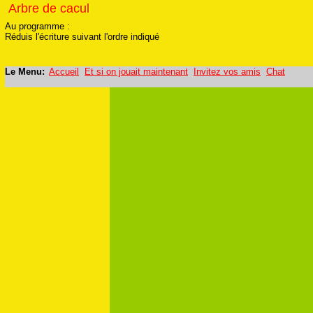
Arbre de cacul
Arbre de cacul
Au programme :
Réduis l'écriture suivant l'ordre indiqué
Le Menu:
Accueil
Et si on jouait maintenant
Invitez vos amis
Chat