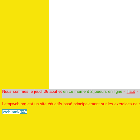
Nous sommes le jeudi 06 août et
en ce moment 2 joueurs en ligne
-
Haut
-
Letopweb.org est un site éductifs basé principalement sur les exercices de c