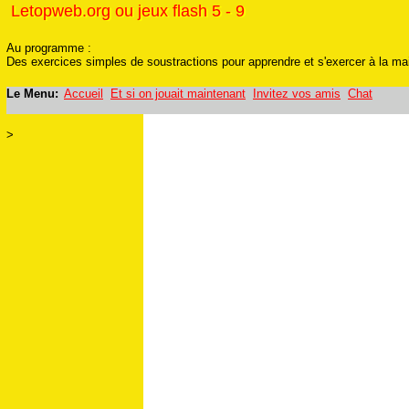
Letopweb.org ou jeux flash 5 - 9
Letopweb.org ou jeux flash 5 - 9
Au programme :
Des exercices simples de soustractions pour apprendre et s'exercer à la mai
Le Menu:
Accueil
Et si on jouait maintenant
Invitez vos amis
Chat
>