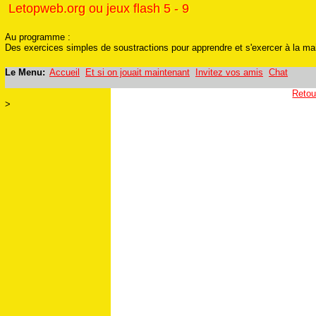
Letopweb.org ou jeux flash 5 - 9
Letopweb.org ou jeux flash 5 - 9
Au programme :
Des exercices simples de soustractions pour apprendre et s'exercer à la mai
Le Menu:
Accueil
Et si on jouait maintenant
Invitez vos amis
Chat
Retou
>