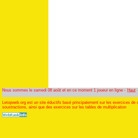
Nous sommes le samedi 08 août et en ce moment 1 joueur en ligne -
Haut
Letopweb.org est un site éductifs basé principalement sur les exercices de 
soustractions, ainsi que des exercices sur les tables de multiplication