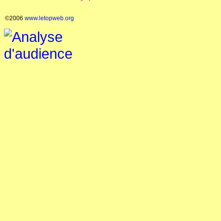
©2006
www.letopweb.org