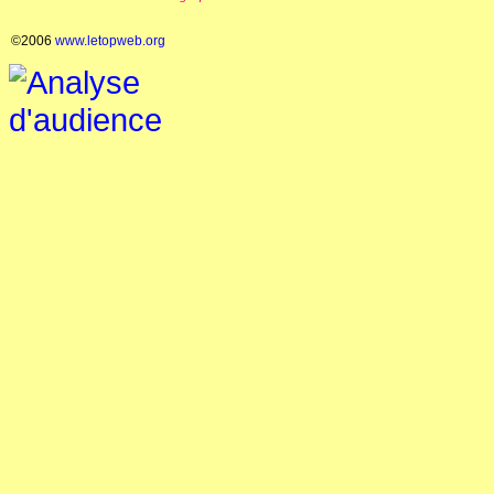
©2006
www.letopweb.org