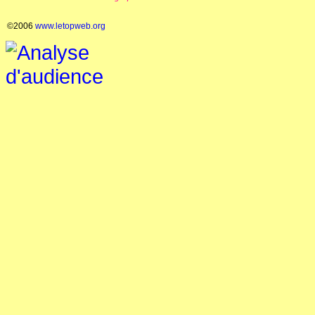
©2006
www.letopweb.org