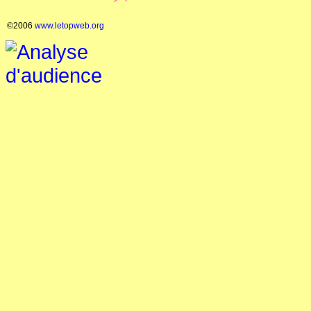
©2006
www.letopweb.org