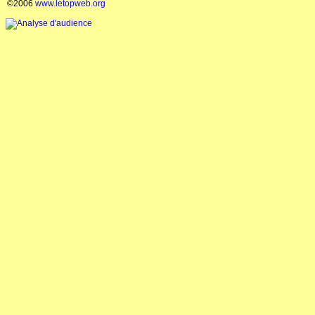
©2006
www.letopweb.org