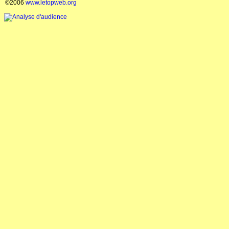
©2006
www.letopweb.org