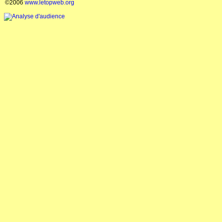
©2006
www.letopweb.org