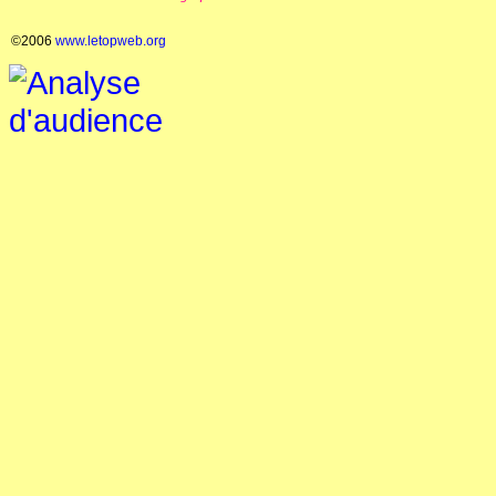
©2006
www.letopweb.org