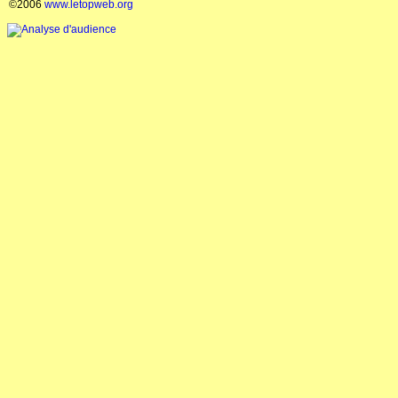
©2006
www.letopweb.org