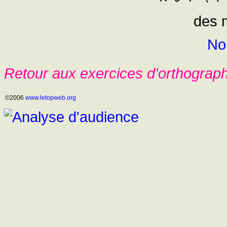
des m
No
Retour aux exercices d'orthograp
©2006
www.letopweb.org