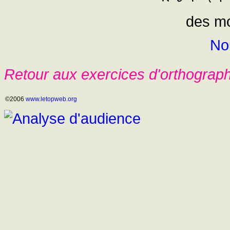
des mo
No
Retour aux exercices d'orthograp
©2006
www.letopweb.org