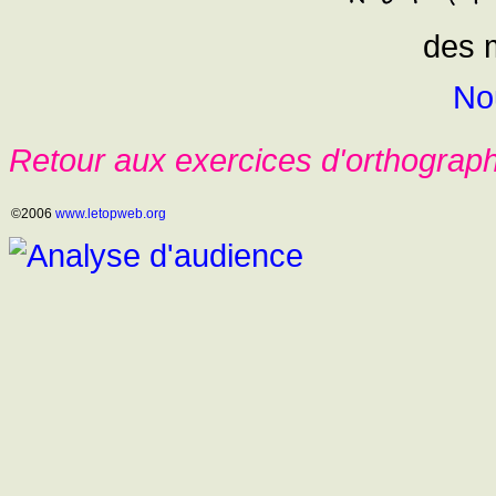
des m
No
Retour aux exercices d'orthograp
©2006
www.letopweb.org