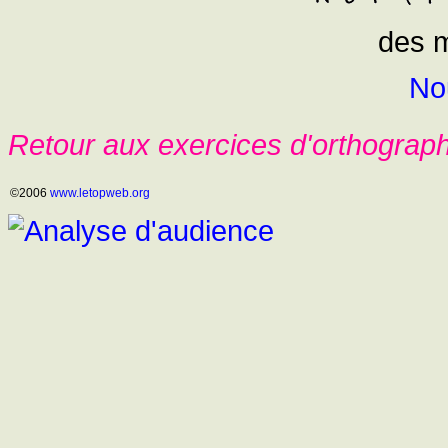
des m
No
Retour aux exercices d'orthograp
©2006
www.letopweb.org