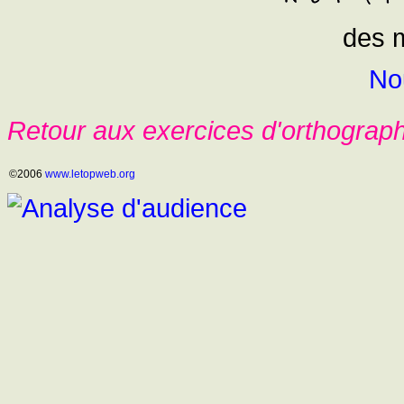
des m
No
Retour aux exercices d'orthograp
©2006
www.letopweb.org