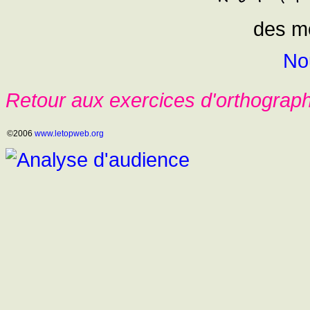
des m
No
Retour aux exercices d'orthograp
©2006
www.letopweb.org