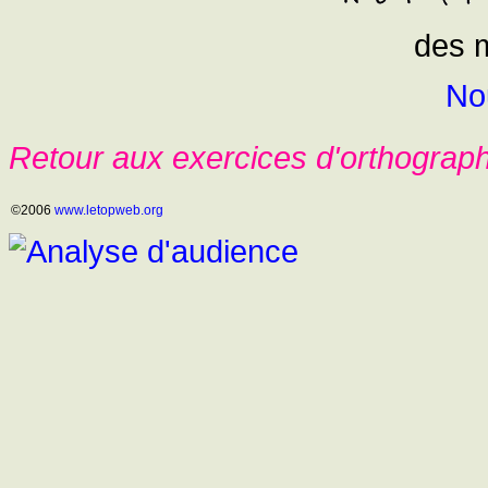
des m
No
Retour aux exercices d'orthograp
©2006
www.letopweb.org