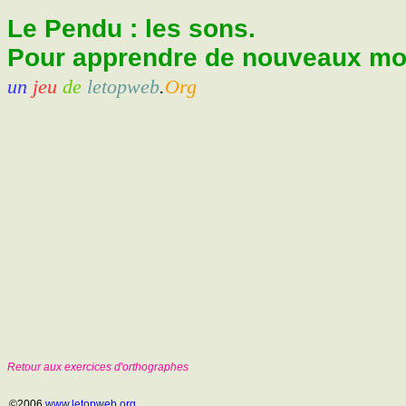
Le Pendu : les sons.
Pour apprendre de nouveaux mots
un
jeu
de
letopweb
.
Org
Retour aux exercices d'orthographes
©2006
www.letopweb.org