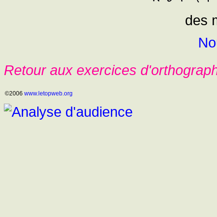
des m
No
Retour aux exercices d'orthograp
©2006
www.letopweb.org