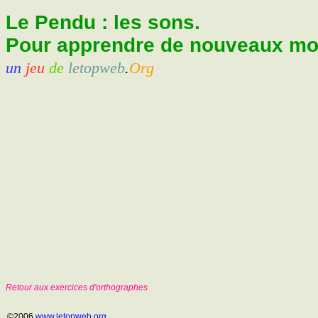
Le Pendu : les sons.
Pour apprendre de nouveaux mots
un
jeu
de
letopweb
.
Org
Retour aux exercices d'orthographes
©2006
www.letopweb.org