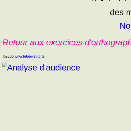
des m
No
Retour aux exercices d'orthograp
©2006
www.letopweb.org