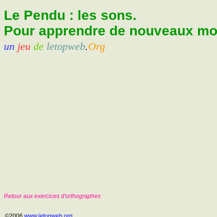
Le Pendu : les sons.
Pour apprendre de nouveaux mots
un
jeu
de
letopweb
.
Org
Retour aux exercices d'orthographes
©2006
www.letopweb.org