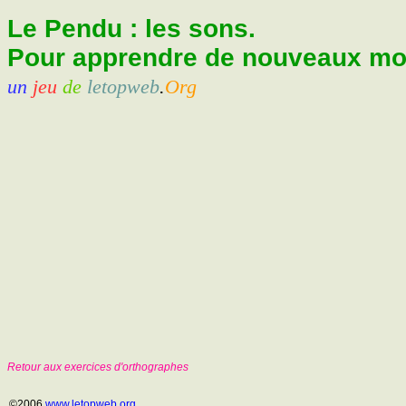
Le Pendu : les sons.
Pour apprendre de nouveaux mots
un
jeu
de
letopweb
.
Org
Retour aux exercices d'orthographes
©2006
www.letopweb.org