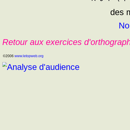
des m
No
Retour aux exercices d'orthograp
©2006
www.letopweb.org