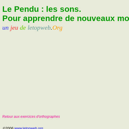
Le Pendu : les sons.
Pour apprendre de nouveaux mots
un
jeu
de
letopweb
.
Org
Retour aux exercices d'orthographes
©2006
www.letopweb.org