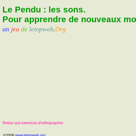
Le Pendu : les sons.
Pour apprendre de nouveaux mots
un
jeu
de
letopweb
.
Org
Retour aux exercices d'orthographes
©2006
www.letopweb.org