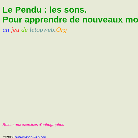
Le Pendu : les sons.
Pour apprendre de nouveaux mots
un
jeu
de
letopweb
.
Org
Retour aux exercices d'orthographes
©2006
www.letopweb.org