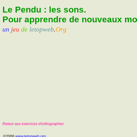
Le Pendu : les sons.
Pour apprendre de nouveaux mots
un
jeu
de
letopweb
.
Org
Retour aux exercices d'orthographes
©2006
www.letopweb.org