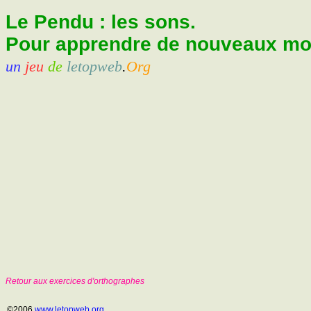
Le Pendu : les sons.
Pour apprendre de nouveaux mots
un
jeu
de
letopweb
.
Org
Retour aux exercices d'orthographes
©2006
www.letopweb.org