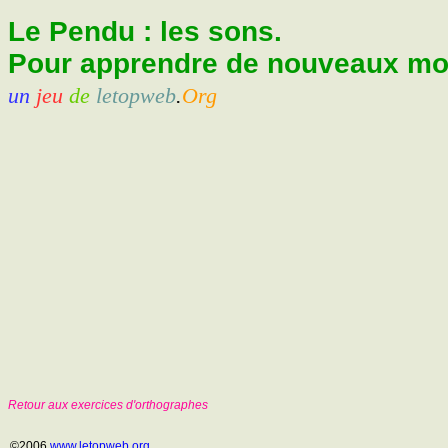
Le Pendu : les sons.
Pour apprendre de nouveaux mots
un
jeu
de
letopweb
.
Org
Retour aux exercices d'orthographes
©2006
www.letopweb.org