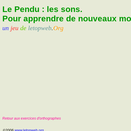
Le Pendu : les sons.
Pour apprendre de nouveaux mots
un
jeu
de
letopweb
.
Org
Retour aux exercices d'orthographes
©2006
www.letopweb.org