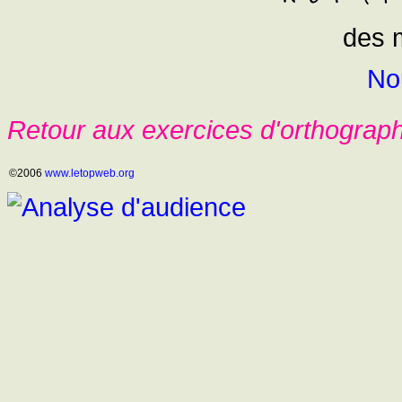
des m
No
Retour aux exercices d'orthograp
©2006
www.letopweb.org