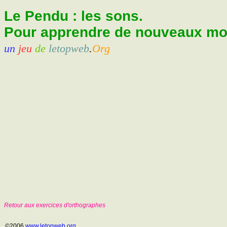
Le Pendu : les sons.
Pour apprendre de nouveaux mots
un
jeu
de
letopweb
.
Org
Retour aux exercices d'orthographes
©2006
www.letopweb.org