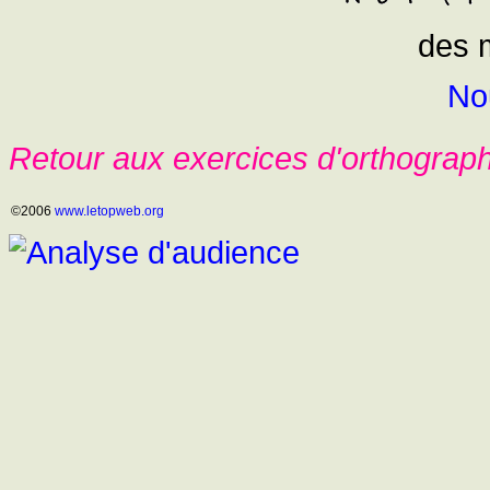
des m
No
Retour aux exercices d'orthograp
©2006
www.letopweb.org