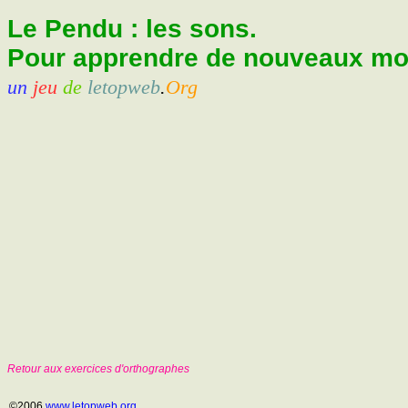
Le Pendu : les sons.
Pour apprendre de nouveaux mots
un
jeu
de
letopweb
.
Org
Retour aux exercices d'orthographes
©2006
www.letopweb.org