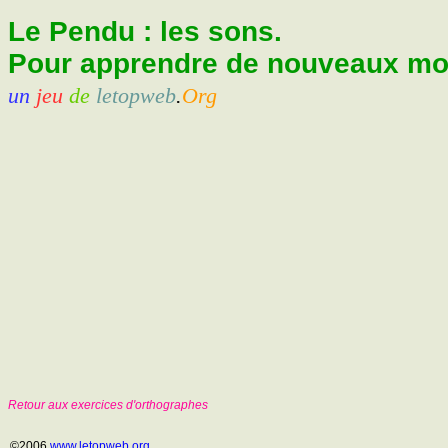
Le Pendu : les sons.
Pour apprendre de nouveaux mots
un
jeu
de
letopweb
.
Org
Retour aux exercices d'orthographes
©2006
www.letopweb.org