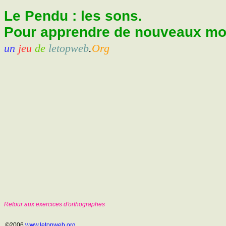
Le Pendu : les sons.
Pour apprendre de nouveaux mots
un
jeu
de
letopweb
.
Org
Retour aux exercices d'orthographes
©2006
www.letopweb.org