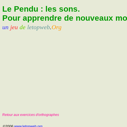
Le Pendu : les sons.
Pour apprendre de nouveaux mots
un
jeu
de
letopweb
.
Org
Retour aux exercices d'orthographes
©2006
www.letopweb.org