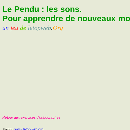
Le Pendu : les sons.
Pour apprendre de nouveaux mots
un
jeu
de
letopweb
.
Org
Retour aux exercices d'orthographes
©2006
www.letopweb.org