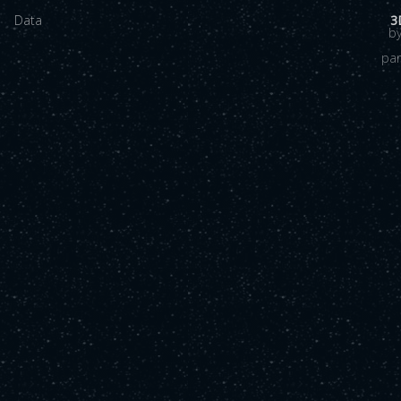
Data
3
b
pa