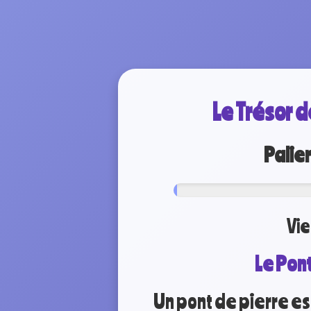
Le Trésor 
Palier
Vie
Le Pon
Un pont de pierre e