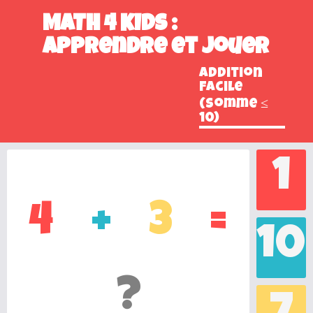
MATH 4 KIDS :
Apprendre et Jouer
Addition
Facile
(Somme ≤
10)
1
4
+
3
=
10
?