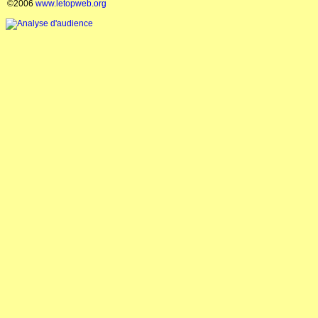
©2006
www.letopweb.org