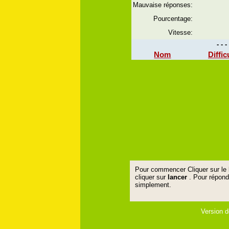
Mauvaise réponses:
Pourcentage:
Vitesse:
- - 
Nom
Diffic
Pour commencer Cliquer sur le
cliquer sur
lancer
. Pour répond
simplement.
Version d