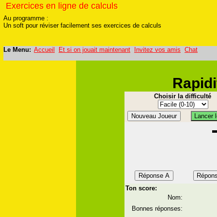
Exercices en ligne de calculs
Exercices en ligne de calculs
Au programme :
Un soft pour réviser facilement ses exercices de calculs
Le Menu:
Accueil
Et si on jouait maintenant
Invitez vos amis
Chat
Rapidi
Choisir la difficulté
Ton score:
Nom:
Bonnes réponses: