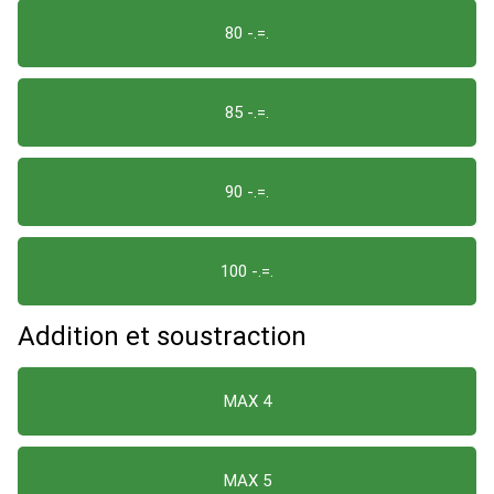
80 -.=.
85 -.=.
90 -.=.
100 -.=.
Addition et soustraction
MAX 4
MAX 5