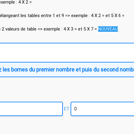
exemple : 4 X 2 =
Exercices aléatoire en mélangeant les tables entre 1 et 9 => exemple : 4 X 2 = et 5 X 6 =
Exercices aléatoire entre 2 valeurs de table => exemple : 4 X 3 = et 5 X 7 =
NOUVEAU
ez les bornes du premier nombre et puis du second nomb
ET